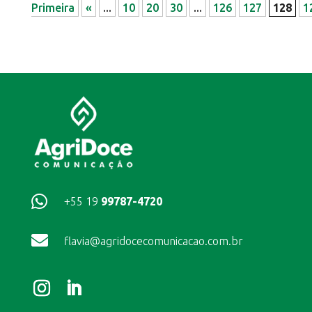
Primeira
«
...
10
20
30
...
126
127
128
1

+55 19
99787-4720

flavia@agridocecomunicacao.com.br