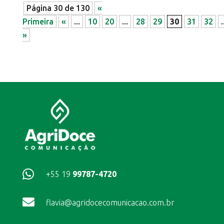
Página 30 de 130
«
Primeira
«
...
10
20
...
28
29
30
31
32
.
»

+55 19
99787-4720

flavia@agridocecomunicacao.com.br