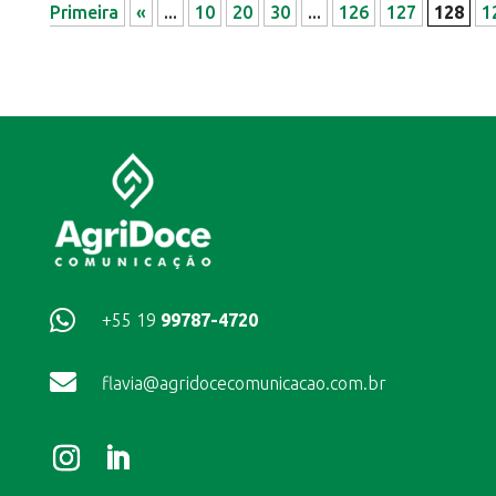
Primeira
«
...
10
20
30
...
126
127
128
1

+55 19
99787-4720

flavia@agridocecomunicacao.com.br