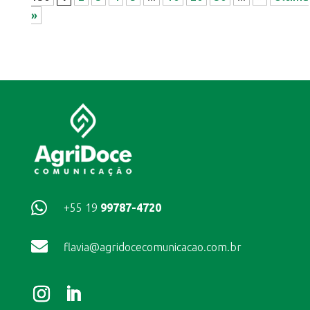
»

+55 19
99787-4720

flavia@agridocecomunicacao.com.br