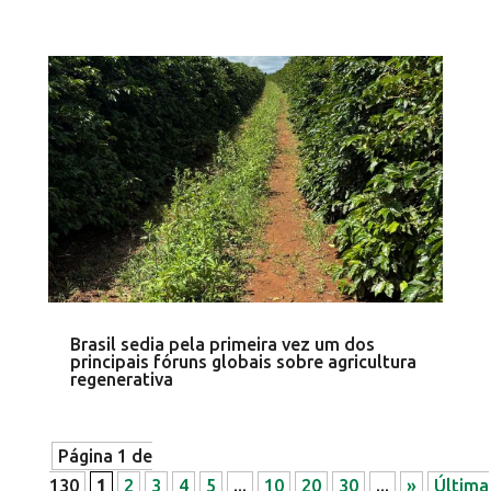
Brasil sedia pela primeira vez um dos
principais fóruns globais sobre agricultura
regenerativa
Página 1 de
130
1
2
3
4
5
...
10
20
30
...
»
Última