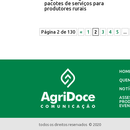
pacotes de serviços para
produtores rurais
Página 2 de 130
«
1
2
3
4
5
...
HOM
QUE
NOTÍ
ASSE
PROD
EVE
todos os direitos reservados © 2020