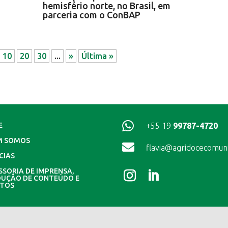
hemisfério norte, no Brasil, em
parceria com o ConBAP
10
20
30
...
»
Última »

+55 19
99787-4720
E
M SOMOS

flavia@agridocecomun
CIAS
SSORIA DE IMPRENSA,
UÇÃO DE CONTEÚDO E
NTOS