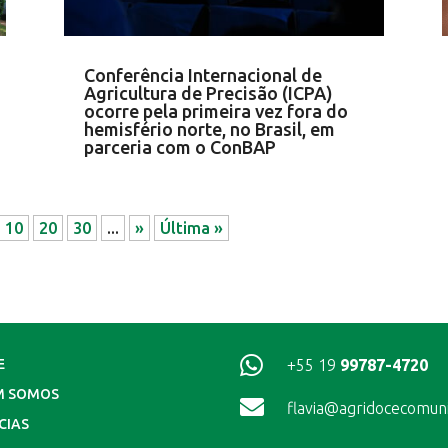
Conferência Internacional de
Agricultura de Precisão (ICPA)
ocorre pela primeira vez fora do
hemisfério norte, no Brasil, em
parceria com o ConBAP
10
20
30
...
»
Última »

+55 19
99787-4720
E
M SOMOS

flavia@agridocecomun
CIAS