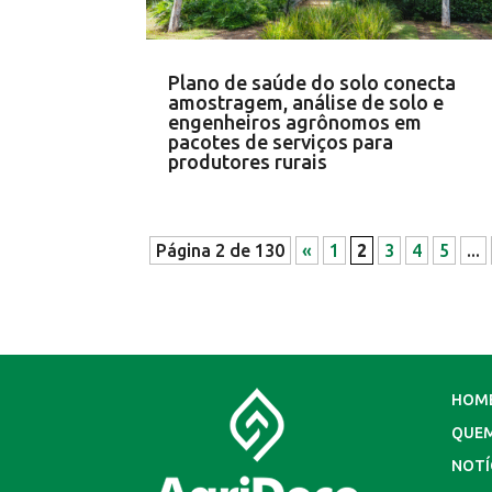
Plano de saúde do solo conecta
amostragem, análise de solo e
engenheiros agrônomos em
pacotes de serviços para
produtores rurais
Página 2 de 130
«
1
2
3
4
5
...
HOM
QUE
NOTÍ