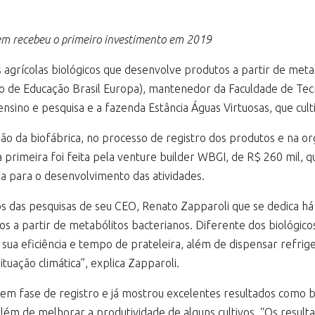
uem recebeu o primeiro investimento em 2019
agrícolas biológicos que desenvolve produtos a partir de meta
o de Educação Brasil Europa), mantenedor da Faculdade de Tecn
ensino e pesquisa e a fazenda Estância Águas Virtuosas, que cul
ração da biofábrica, no processo de registro dos produtos e na 
a primeira foi feita pela venture builder WBGI, de R$ 260 mil, 
ra para o desenvolvimento das atividades.
s das pesquisas de seu CEO, Renato Zapparoli que se dedica há
 a partir de metabólitos bacterianos. Diferente dos biológicos
sua eficiência e tempo de prateleira, além de dispensar refrig
tuação climática”, explica Zapparoli.
em fase de registro e já mostrou excelentes resultados como bio
 além de melhorar a produtividade de alguns cultivos. “Os resu