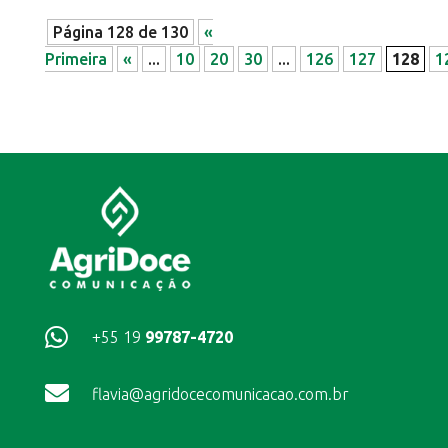
Página 128 de 130
«
Primeira
«
...
10
20
30
...
126
127
128
1

+55 19
99787-4720

flavia@agridocecomunicacao.com.br