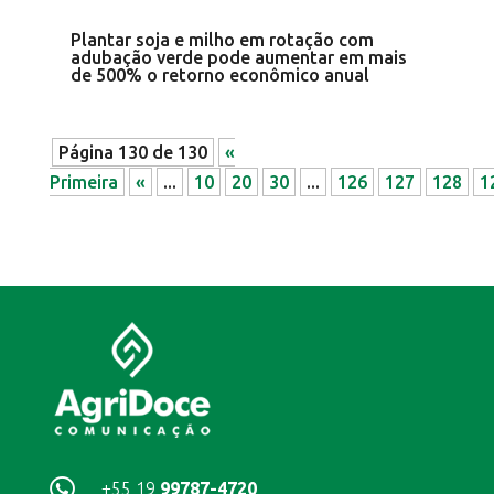
Plantar soja e milho em rotação com
adubação verde pode aumentar em mais
de 500% o retorno econômico anual
Página 130 de 130
«
Primeira
«
...
10
20
30
...
126
127
128
1

+55 19
99787-4720