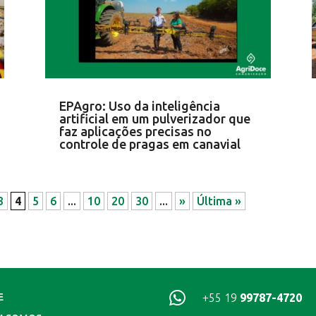
EPAgro: Uso da inteligência
artificial em um pulverizador que
faz aplicações precisas no
controle de pragas em canavial
3
4
5
6
...
10
20
30
...
»
Última »

+55 19
99787-4720
E