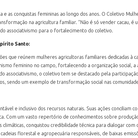
uta e as conquistas femininas ao longo dos anos. O Coletivo Mul
sformação na agricultura familiar. “Não é só vender cacau, é u
do associativismo para o fortalecimento do coletivo.
pírito Santo:
ões que reúnem mulheres agricultoras familiares dedicadas à cac
smo feminino no campo, fortalecendo a organização social, a 
do associativismo, o coletivo tem se destacado pela participaç
dos, sendo um exemplo de transformação social nas comunidade
tável e inclusivo dos recursos naturais. Suas ações conciliam 
ca. Com um vasto repertório de conhecimentos sobre produção 
 climáticas, conquistou credibilidade técnica para dialogar com 
 cadeias florestal e agropecuária responsáveis, de baixas emi