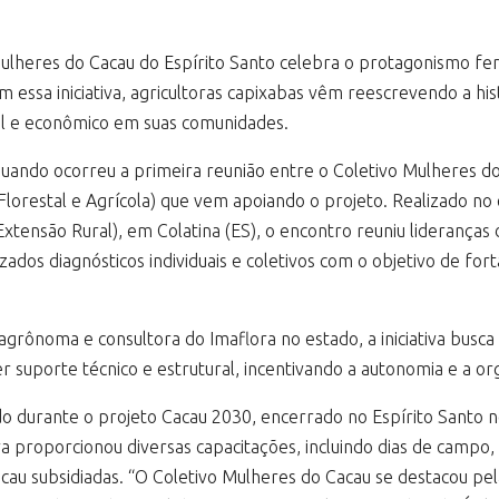
Mulheres do Cacau do Espírito Santo celebra o protagonismo femi
 essa iniciativa, agricultoras capixabas vêm reescrevendo a hist
l e econômico em suas comunidades.
uando ocorreu a primeira reunião entre o Coletivo Mulheres do
Florestal e Agrícola) que vem apoiando o projeto. Realizado no es
 Extensão Rural), em Colatina (ES), o encontro reuniu lideranç
izados diagnósticos individuais e coletivos com o objetivo de for
grônoma e consultora do Imaflora no estado, a iniciativa busc
r suporte técnico e estrutural, incentivando a autonomia e a or
iado durante o projeto Cacau 2030, encerrado no Espírito Santo 
iva proporcionou diversas capacitações, incluindo dias de campo
cau subsidiadas. “O Coletivo Mulheres do Cacau se destacou pela