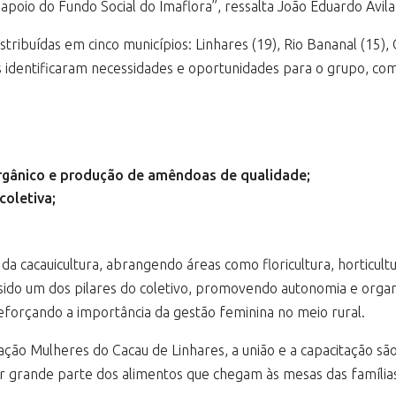
 apoio do Fundo Social do Imaflora”, ressalta João Eduardo Ávil
tribuídas em cinco municípios: Linhares (19), Rio Bananal (15),
s identificaram necessidades e oportunidades para o grupo, co
rgânico e produção de amêndoas de qualidade;
coletiva;
a cacauicultura, abrangendo áreas como floricultura, horticult
do um dos pilares do coletivo, promovendo autonomia e organi
eforçando a importância da gestão feminina no meio rural.
ação Mulheres do Cacau de Linhares, a união e a capacitação são
or grande parte dos alimentos que chegam às mesas das famíli