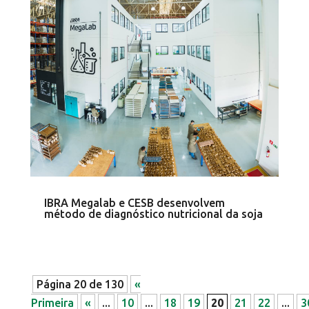
IBRA Megalab e CESB desenvolvem
método de diagnóstico nutricional da soja
Página 20 de 130
«
Primeira
«
...
10
...
18
19
20
21
22
...
3