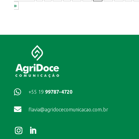
»

+55 19
99787-4720

flavia@agridocecomunicacao.com.br