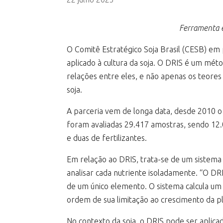
Ferramenta é
O Comitê Estratégico Soja Brasil (CESB) e
aplicado à cultura da soja. O DRIS é um méto
relações entre eles, e não apenas os teores
soja.
A parceria vem de longa data, desde 2010 o
foram avaliadas 29.417 amostras, sendo 12.0
e duas de fertilizantes.
Em relação ao DRIS, trata-se de um sistema 
analisar cada nutriente isoladamente. “O DRI
de um único elemento. O sistema calcula um í
ordem de sua limitação ao crescimento da p
No contexto da soja, o DRIS pode ser aplica