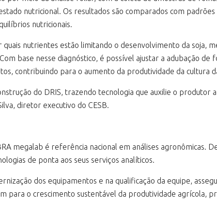
estado nutricional. Os resultados são comparados com padrões 
ilíbrios nutricionais.
r quais nutrientes estão limitando o desenvolvimento da soja, m
om base nesse diagnóstico, é possível ajustar a adubação de fo
s, contribuindo para o aumento da produtividade da cultura da
strução do DRIS, trazendo tecnologia que auxilie o produtor a
Silva, diretor executivo do CESB.
BRA megalab é referência nacional em análises agronômicas. De
logias de ponta aos seus serviços analíticos.
ização dos equipamentos e na qualificação da equipe, assegur
m para o crescimento sustentável da produtividade agrícola, pr