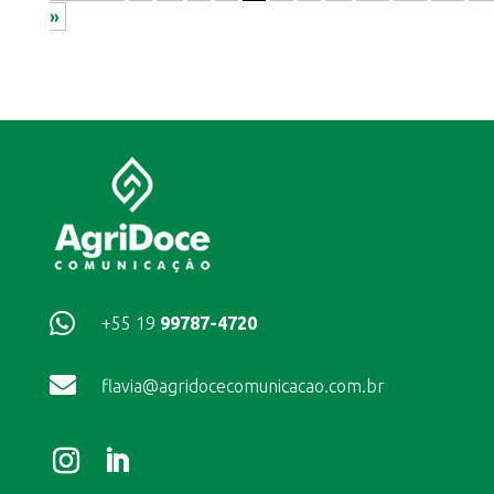
»

+55 19
99787-4720

flavia@agridocecomunicacao.com.br