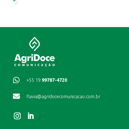

+55 19
99787-4720

flavia@agridocecomunicacao.com.br