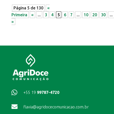
Página 5 de 130
«
Primeira
«
...
3
4
5
6
7
...
10
20
30
...
»

+55 19
99787-4720

flavia@agridocecomunicacao.com.br