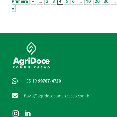
Primeira
«
...
2
3
4
5
6
...
10
20
30
...
»

+55 19
99787-4720

flavia@agridocecomunicacao.com.br