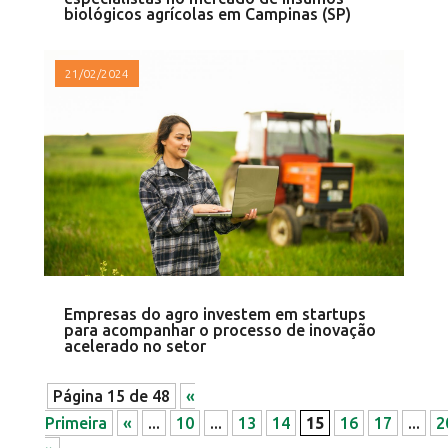
biológicos agrícolas em Campinas (SP)
21/02/2024
Empresas do agro investem em startups
para acompanhar o processo de inovação
acelerado no setor
Página 15 de 48
«
Primeira
«
...
10
...
13
14
15
16
17
...
2