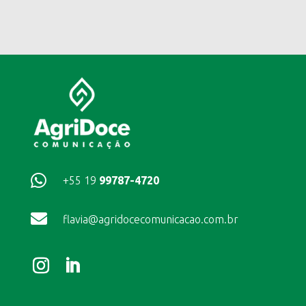

+55 19
99787-4720

flavia@agridocecomunicacao.com.br