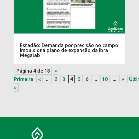
Estadão: Demanda por precisão no campo
impulsiona plano de expansão da Ibra
Megalab
Página 4 de 18
«
Primeira
«
...
2
3
4
5
6
...
10
...
»
Últ
»