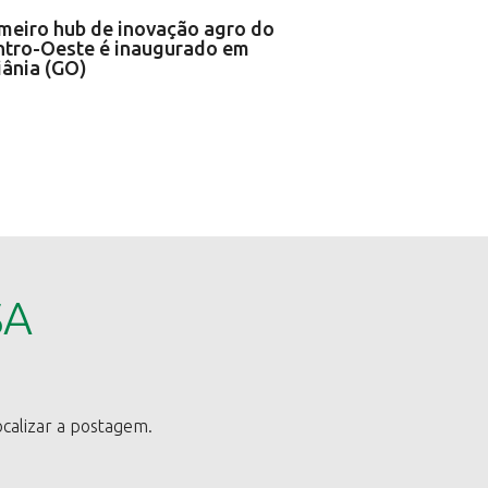
imeiro hub de inovação agro do
ntro-Oeste é inaugurado em
iânia (GO)
SA
ocalizar a postagem.