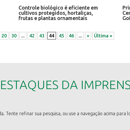
Controle biológico é eficiente em
Pr
cultivos protegidos, hortaliças,
Ce
frutas e plantas ornamentais
Go
20
30
...
42
43
44
45
46
...
»
Última »
ESTAQUES DA IMPREN
da. Tente refinar sua pesquisa, ou use a navegação acima para l