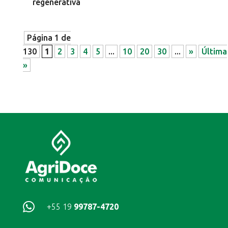
regenerativa
Página 1 de
130
1
2
3
4
5
...
10
20
30
...
»
Última
»

+55 19
99787-4720