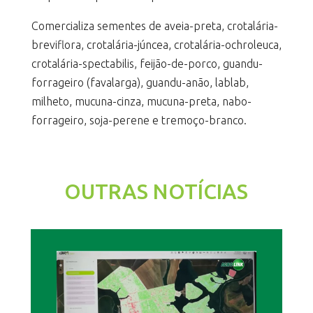
Comercializa sementes de aveia-preta, crotalária-
breviflora, crotalária-júncea, crotalária-ochroleuca,
crotalária-spectabilis, feijão-de-porco, guandu-
forrageiro (favalarga), guandu-anão, lablab,
milheto, mucuna-cinza, mucuna-preta, nabo-
forrageiro, soja-perene e tremoço-branco.
OUTRAS NOTÍCIAS