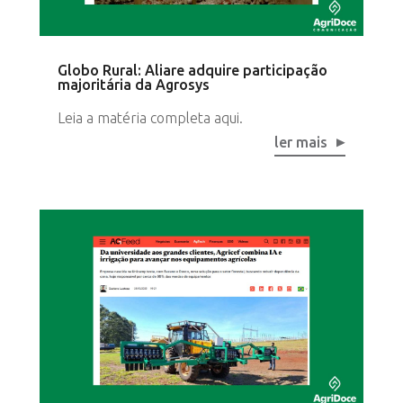
Globo Rural: Aliare adquire participação
majoritária da Agrosys
Leia a matéria completa aqui.
ler mais