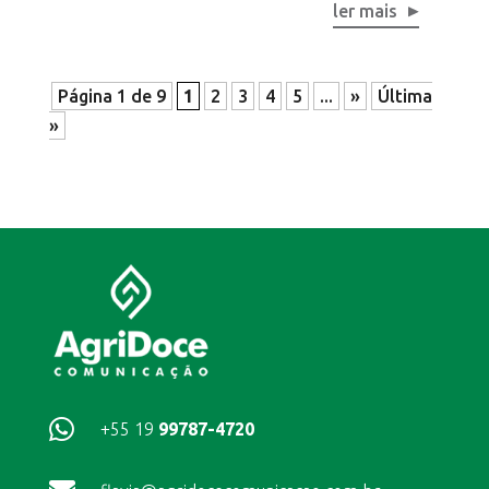
ler mais
Página 1 de 9
1
2
3
4
5
...
»
Última
»

+55 19
99787-4720