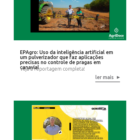
EPAgro: Uso da inteligência artificial em
um pulverizador que faz aplicações
precisas no controle de pragas em
canavial
Veja a reportagem completa!
ler mais