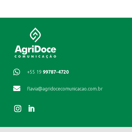

+55 19
99787-4720

flavia@agridocecomunicacao.com.br