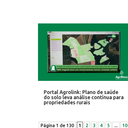
Portal Agrolink: Plano de saúde
do solo leva análise contínua para
propriedades rurais
Página 1 de 130
1
2
3
4
5
...
10