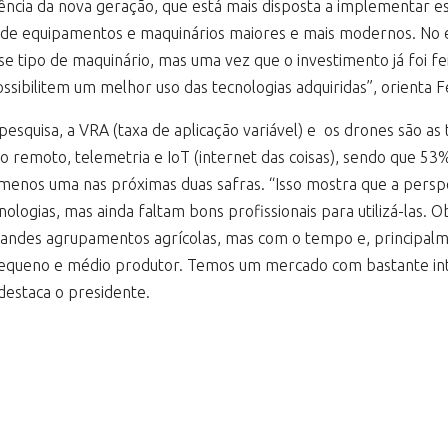
luência da nova geração, que está mais disposta a implementar e
 de equipamentos e maquinários maiores e mais modernos. No en
 tipo de maquinário, mas uma vez que o investimento já foi fe
ossibilitem um melhor uso das tecnologias adquiridas”, orienta F
pesquisa, a VRA (taxa de aplicação variável) e os drones são as
to remoto, telemetria e IoT (internet das coisas), sendo que 5
o menos uma nas próximas duas safras. “Isso mostra que a persp
nologias, mas ainda faltam bons profissionais para utilizá-las. 
andes agrupamentos agrícolas, mas com o tempo e, principal
pequeno e médio produtor. Temos um mercado com bastante int
destaca o presidente.