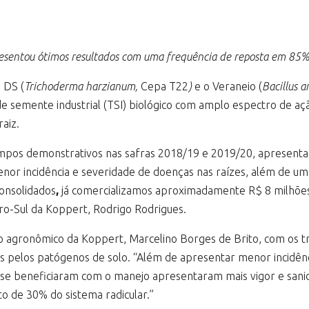
esentou ótimos resultados com uma frequência de reposta em 85%
 DS (
Trichoderma harzianum,
Cepa T22
)
e o Veraneio (
Bacillus 
 semente industrial (TSI) biológico com amplo espectro de açã
aiz.
ampos demonstrativos nas safras 2018/19 e 2019/20, apresenta
or incidência e severidade de doenças nas raízes, além de um
consolidados
,
já comercializamos aproximadamente R$ 8 milhõe
ro-Sul da Koppert, Rodrigo Rodrigues.
 agronômico da Koppert, Marcelino Borges de Brito, com os t
s pelos patógenos de solo. “Além de apresentar menor incidên
ue se beneficiaram com o manejo apresentaram mais vigor e sa
to de 30% do sistema radicular.”