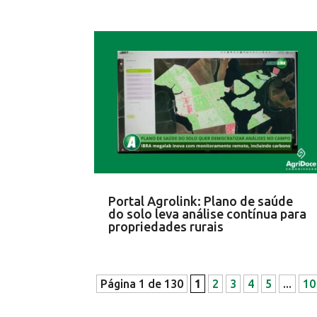
Portal Agrolink: Plano de saúde
do solo leva análise contínua para
propriedades rurais
Página 1 de 130
1
2
3
4
5
...
10