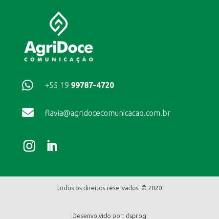

+55 19
99787-4720

flavia@agridocecomunicacao.com.br
todos os direitos reservados © 2020
Desenvolvido por:
dsprog