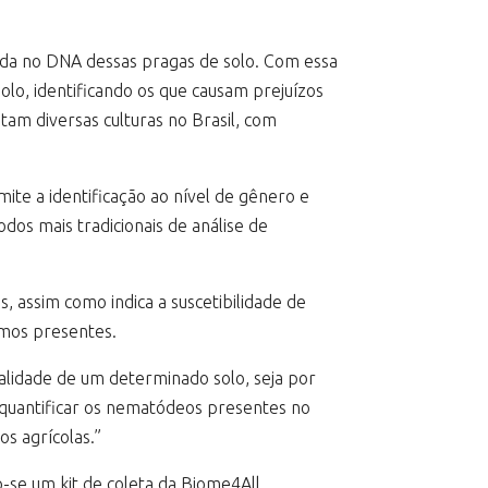
ada no DNA dessas pragas de solo. Com essa
lo, identificando os que causam prejuízos
am diversas culturas no Brasil, com
te a identificação ao nível de gênero e
dos mais tradicionais de análise de
 assim como indica a suscetibilidade de
smos presentes.
alidade de um determinado solo, seja por
e quantificar os nematódeos presentes no
os agrícolas.”
o-se um kit de coleta da Biome4All,