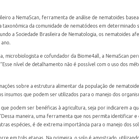
ileiro a NemaScan, ferramenta de análise de nematoides base
ura taxonômica da comunidade de nematódeos em determinado so
undo a Sociedade Brasileira de Nematologia, os nematoides afet
 ano.
a, microbiologista e cofundador da Biome4all, a NemaScan permi
. “Esse nível de detalhamento não é possível com o uso dos méto
ções sobre a estrutura alimentar da população de nematoides,
os insumos que podem ser utilizados para o manejo dos organi
que podem ser benéficas à agricultura, seja por indicarem a qu
. “Dessa maneira, uma ferramenta que nos permita identificar 
utras espécies, é de extrema importância para o manejo dos sol
orre em três etapas. Na primeira, o solo é amostrado, utilizand