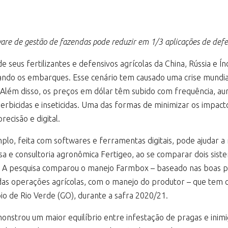
are de gestão de fazendas pode reduzir em 1/3 aplicações de defe
 seus fertilizantes e defensivos agrícolas da China, Rússia e 
ando os embarques. Esse cenário tem causado uma crise mundial 
 Além disso, os preços em dólar têm subido com frequência, a
herbicidas e inseticidas. Uma das formas de minimizar os impact
ecisão e digital.
plo, feita com softwares e ferramentas digitais, pode ajudar a
 e consultoria agronômica Fertigeo, ao se comparar dois siste
as. A pesquisa comparou o manejo Farmbox – baseado nas boas pr
 das operações agrícolas, com o manejo do produtor – que tem 
io de Rio Verde (GO), durante a safra 2020/21.
trou um maior equilíbrio entre infestação de pragas e inimigo