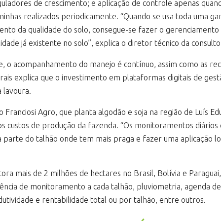
eguladores de crescimento; e aplicação de controle apenas qua
ninhas realizados periodicamente. “Quando se usa toda uma g
nto da qualidade do solo, consegue-se fazer o gerenciamento 
tilidade já existente no solo”, explica o diretor técnico da cons
e, o acompanhamento do manejo é contínuo, assim como as rec
ais explica que o investimento em plataformas digitais de ge
 lavoura.
Franciosi Agro, que planta algodão e soja na região de Luís 
os custos de produção da fazenda. “Os monitoramentos diários 
 parte do talhão onde tem mais praga e fazer uma aplicação loc
ra mais de 2 milhões de hectares no Brasil, Bolívia e Paraguai,
ncia de monitoramento a cada talhão, pluviometria, agenda de 
utividade e rentabilidade total ou por talhão, entre outros.