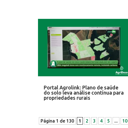
Portal Agrolink: Plano de saúde
do solo leva análise contínua para
propriedades rurais
Página 1 de 130
1
2
3
4
5
...
10