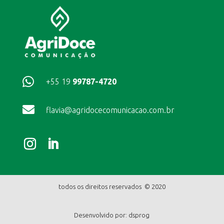

+55 19
99787-4720

flavia@agridocecomunicacao.com.br
todos os direitos reservados © 2020
Desenvolvido por:
dsprog