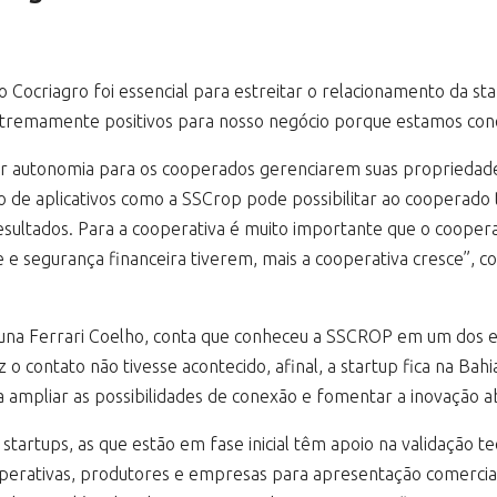
 Cocriagro foi essencial para estreitar o relacionamento da s
xtremamente positivos para nosso negócio porque estamos cone
 dar autonomia para os cooperados gerenciarem suas propriedade
o de aplicativos como a SSCrop pode possibilitar ao cooperado 
resultados. Para a cooperativa é muito importante que o coope
e segurança financeira tiverem, mais a cooperativa cresce”, com
runa Ferrari Coelho, conta que conheceu a SSCROP em um dos e
z o contato não tivesse acontecido, afinal, a startup fica na B
a ampliar as possibilidades de conexão e fomentar a inovação a
tartups, as que estão em fase inicial têm apoio na validação te
perativas, produtores e empresas para apresentação comercial