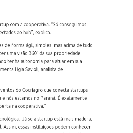
tartup com a cooperativa. “Só conseguimos
ctados ao hub”, explica.
s de forma ágil, simples, mas acima de tudo
ter uma visão 360° da sua propriedade,
rado tenha autonomia para atuar em sua
enta Ligia Savioli, analista de
ventos do Cocriagro que conecta startups
ahia e nós estamos no Paraná. É exatamente
berta na cooperativa.”
cnológica. Já se a startup está mais madura,
. Assim, essas instituições podem conhecer