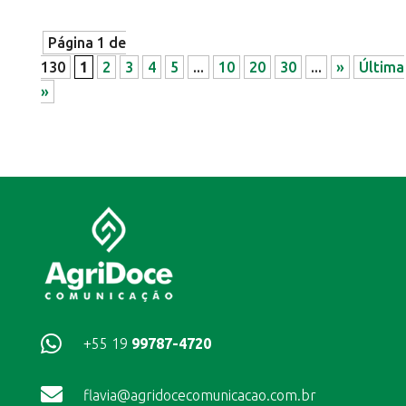
Página 1 de
130
1
2
3
4
5
...
10
20
30
...
»
Última
»

+55 19
99787-4720

flavia@agridocecomunicacao.com.br