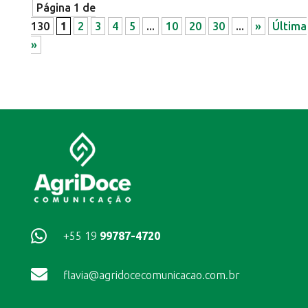
Página 1 de
130
1
2
3
4
5
...
10
20
30
...
»
Última
»

+55 19
99787-4720

flavia@agridocecomunicacao.com.br