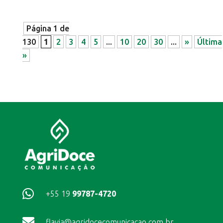
Página 1 de
130
1
2
3
4
5
...
10
20
30
...
»
Última
»

+55 19
99787-4720

flavia@agridocecomunicacao.com.br