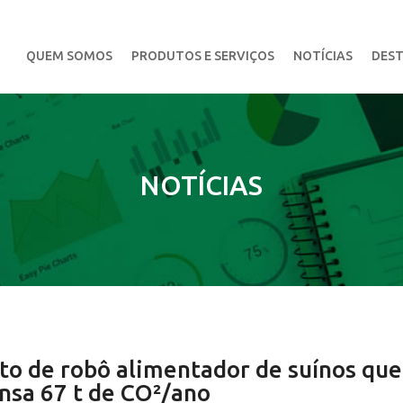
QUEM SOMOS
PRODUTOS E SERVIÇOS
NOTÍCIAS
DEST
NOTÍCIAS
o de robô alimentador de suínos qu
nsa 67 t de CO²/ano