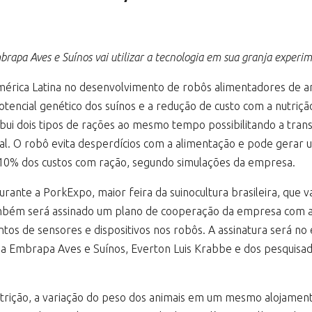
rapa Aves e Suínos vai utilizar a tecnologia em sua granja experi
mérica Latina no desenvolvimento de robôs alimentadores de an
otencial genético dos suínos e a redução de custo com a nutri
bui dois tipos de rações ao mesmo tempo possibilitando a tran
cional. O robô evita desperdícios com a alimentação e pode gera
 a 10% dos custos com ração, segundo simulações da empresa.
nte a PorkExpo, maior feira da suinocultura brasileira, que v
também será assinado um plano de cooperação da empresa com a
tos de sensores e dispositivos nos robôs. A assinatura será n
 da Embrapa Aves e Suínos, Everton Luis Krabbe e dos pesquis
trição, a variação do peso dos animais em um mesmo alojamen