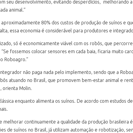
om seu desenvolvimento, evitando desperdícios, melhorando a q
cada animal.”
 aproximadamente 80% dos custos de produção de suínos e que 
ta, essa economia é considerável para produtores e integrado
izado, só é economicamente viável com os robôs, que percorre
 “Se fossemos colocar sensores em cada baia, ficaria muito ca
do Roboagro.”
o integrador não paga nada pelo implemento, sendo que a Rob
obôs atuando no Brasil, que promovem bem-estar animal e rent
 orienta Molin.
ássica enquanto alimenta os suínos. De acordo com estudos de
ais.
e melhorar continuamente a qualidade da produção brasileira é
ções de suínos no Brasil, já utilizam automação e robotização, s