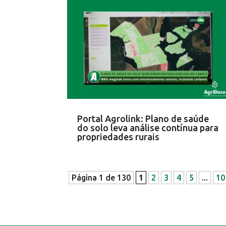
Portal Agrolink: Plano de saúde
do solo leva análise contínua para
propriedades rurais
Página 1 de 130
1
2
3
4
5
...
10