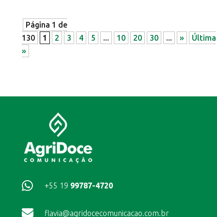
Página 1 de
130
1
2
3
4
5
...
10
20
30
...
»
Última
»

+55 19
99787-4720

flavia@agridocecomunicacao.com.br