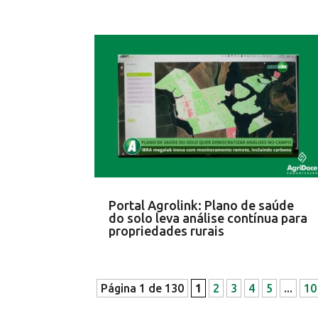
Portal Agrolink: Plano de saúde
do solo leva análise contínua para
propriedades rurais
Página 1 de 130
1
2
3
4
5
...
10