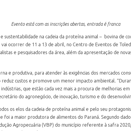
Evento está com as inscrições abertas, entrada é franca
 sustentabilidade na cadeia da proteína animal – bovina de corte
vai ocorrer de 11 a 13 de abril, no Centro de Eventos de Tole
ialistas e pesquisadores da área, além da apresentação de nova
rna e produtiva, para atender às exigências dos mercados cons
o reduz custos e promove um menor impacto ambiental. “Duran
indústrias, que estão cada vez mais a procura de melhorias em 
secretário do agronegócio, de inovação, turismo e do desenvol
dos os elos da cadeia de proteína animal e pelo seu protagoni
e foi a maior produtora de alimentos do Paraná. Segundo dados
dução Agropecuária (VBP) do município referente à safra 2020