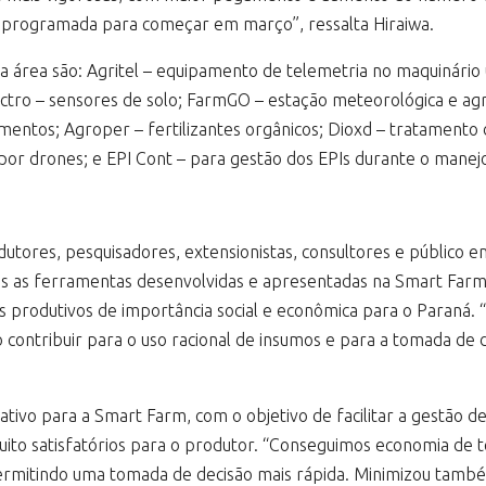
, programada para começar em março”, ressalta Hiraiwa.
na área são: Agritel – equipamento de telemetria no maquinário 
ro – sensores de solo; FarmGO – estação meteorológica e agric
ntos; Agroper – fertilizantes orgânicos; Dioxd – tratamento
por drones; e EPI Cont – para gestão dos EPIs durante o manej
utores, pesquisadores, extensionistas, consultores e público em
das as ferramentas desenvolvidas e apresentadas na Smart Far
s produtivos de importância social e econômica para o Paraná. “M
 contribuir para o uso racional de insumos e para a tomada de d
cativo para a Smart Farm, com o objetivo de facilitar a gestão 
 muito satisfatórios para o produtor. “Conseguimos economia d
rmitindo uma tomada de decisão mais rápida. Minimizou também