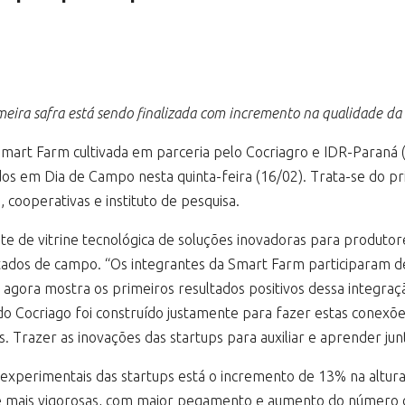
meira safra está sendo finalizada com incremento na qualidade da 
 Smart Farm cultivada em parceria pelo Cocriagro e IDR-Paraná 
 em Dia de Campo nesta quinta-feira (16/02). Trata-se do pr
 cooperativas e instituto de pesquisa.
e de vitrine tecnológica de soluções inovadoras para produtore
ltados de campo. “Os integrantes da Smart Farm participaram d
agora mostra os primeiros resultados positivos dessa integraçã
 do Cocriago foi construído justamente para fazer estas conexõe
. Trazer as inovações das startups para auxiliar e aprender ju
experimentais das startups está o incremento de 13% na altura
 e mais vigorosas, com maior pegamento e aumento do número 