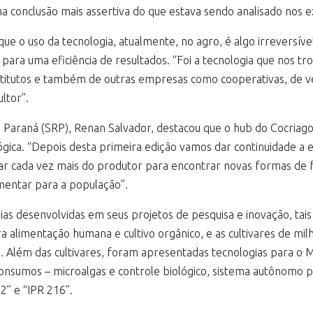
uma conclusão mais assertiva do que estava sendo analisado nos 
e o uso da tecnologia, atualmente, no agro, é algo irreversíve
para uma eficiência de resultados. “Foi a tecnologia que nos tr
institutos e também de outras empresas como cooperativas, de 
ltor”.
o Paraná (SRP), Renan Salvador, destacou que o hub do Cocriag
gica. “Depois desta primeira edição vamos dar continuidade a e
ar cada vez mais do produtor para encontrar novas formas de f
imentar para a população”.
 desenvolvidas em seus projetos de pesquisa e inovação, tais c
ra alimentação humana e cultivo orgânico, e as cultivares de mi
. Além das cultivares, foram apresentadas tecnologias para o 
sumos – microalgas e controle biológico, sistema autônomo para
2” e “IPR 216”.