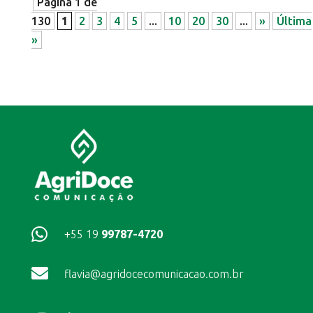
Página 1 de
130
1
2
3
4
5
...
10
20
30
...
»
Última
»

+55 19
99787-4720

flavia@agridocecomunicacao.com.br