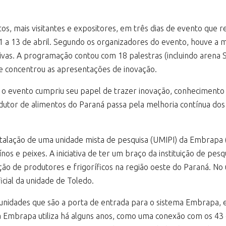
os, mais visitantes e expositores, em três dias de evento que r
 11 a 13 de abril. Segundo os organizadores do evento, houve a
as. A programação contou com 18 palestras (incluindo arena Se
e concentrou as apresentações de inovação.
i, o evento cumpriu seu papel de trazer inovação, conhecimento
utor de alimentos do Paraná passa pela melhoria contínua dos
nstalação de uma unidade mista de pesquisa (UMIPI) da Embrapa
nos e peixes. A iniciativa de ter um braço da instituição de pes
ão de produtores e frigoríficos na região oeste do Paraná. No ú
icial da unidade de Toledo.
unidades que são a porta de entrada para o sistema Embrapa, e
e a Embrapa utiliza há alguns anos, como uma conexão com os 4