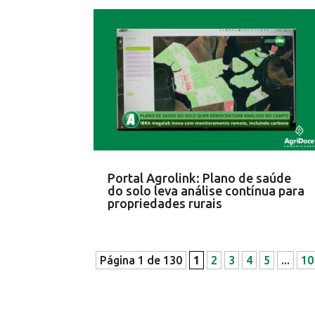
Portal Agrolink: Plano de saúde
do solo leva análise contínua para
propriedades rurais
Página 1 de 130
1
2
3
4
5
...
10