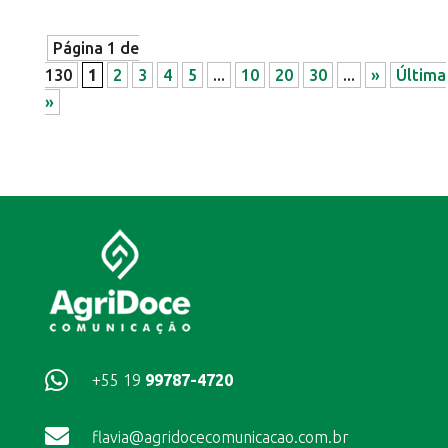
Página 1 de
130
1
2
3
4
5
...
10
20
30
...
»
Última
»

+55 19
99787-4720

flavia@agridocecomunicacao.com.br