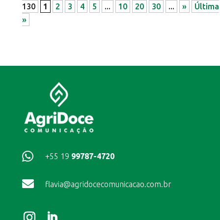
130
1
2
3
4
5
...
10
20
30
...
»
Última
»

+55 19
99787-4720

flavia@agridocecomunicacao.com.br