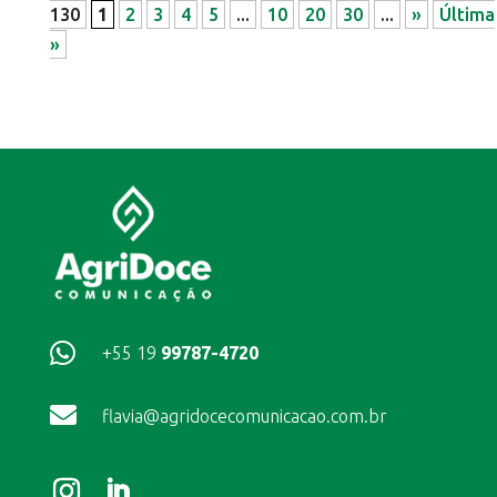
130
1
2
3
4
5
...
10
20
30
...
»
Última
»

+55 19
99787-4720

flavia@agridocecomunicacao.com.br