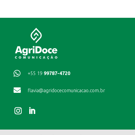

+55 19
99787-4720

flavia@agridocecomunicacao.com.br