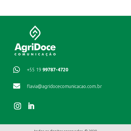

+55 19
99787-4720

flavia@agridocecomunicacao.com.br