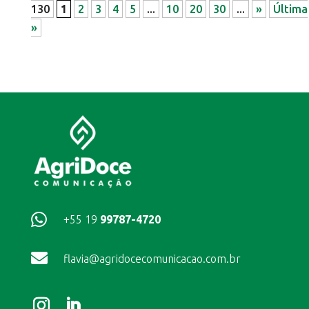
130
1
2
3
4
5
...
10
20
30
...
»
Última
»

+55 19
99787-4720

flavia@agridocecomunicacao.com.br