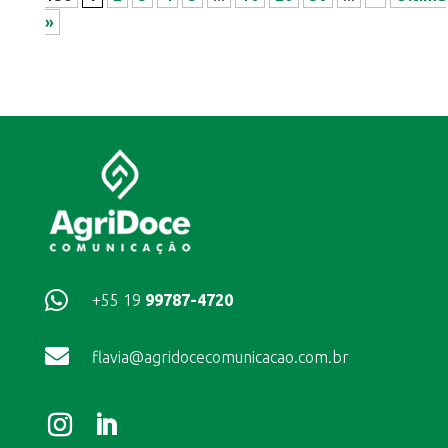
»

+55 19
99787-4720

flavia@agridocecomunicacao.com.br