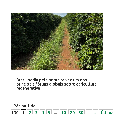
Brasil sedia pela primeira vez um dos
principais fóruns globais sobre agricultura
regenerativa
Página 1 de
130
1
2
3
4
5
...
10
20
30
...
»
Última