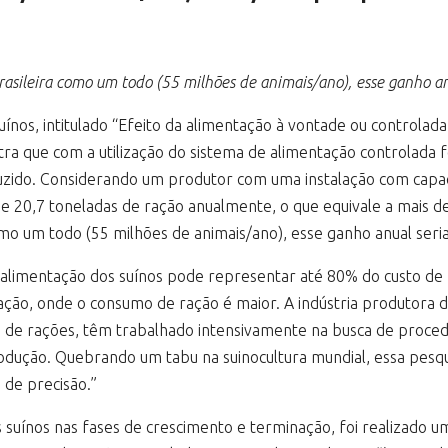
rasileira como um todo (55 milhões de animais/ano), esse ganho anu
nos, intitulado “Efeito da alimentação à vontade ou controlad
ra que com a utilização do sistema de alimentação controlada f
ido. Considerando um produtor com uma instalação com capaci
e 20,7 toneladas de ração anualmente, o que equivale a mais de
omo um todo (55 milhões de animais/ano), esse ganho anual seria
alimentação dos suínos pode representar até 80% do custo de p
ação, onde o consumo de ração é maior. A indústria produtora d
o de rações, têm trabalhado intensivamente na busca de proce
odução. Quebrando um tabu na suinocultura mundial, essa pesqui
 de precisão.”
 suínos nas fases de crescimento e terminação, foi realizado