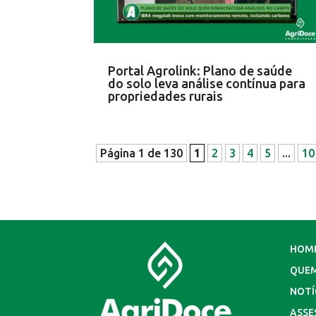
Portal Agrolink: Plano de saúde
do solo leva análise contínua para
propriedades rurais
Página 1 de 130
1
2
3
4
5
...
10
HOM
QUE
NOTÍ
ASSE