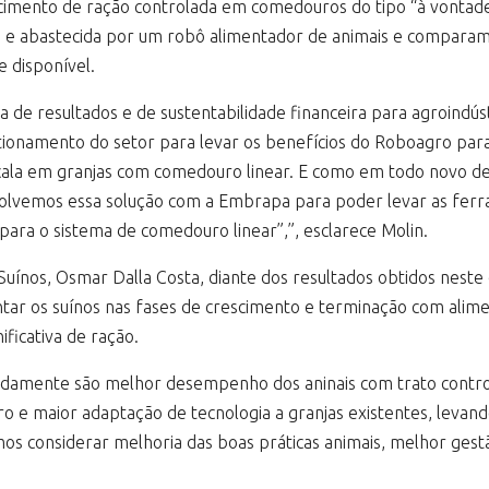
ecimento de ração controlada em comedouros do tipo “à vontad
ra e abastecida por um robô alimentador de animais e compara
 disponível.
de resultados e de sustentabilidade financeira para agroindúst
onamento do setor para levar os benefícios do Roboagro par
cala em granjas com comedouro linear. E como em todo novo de
nvolvemos essa solução com a Embrapa para poder levar as ferr
 para o sistema de comedouro linear”,”, esclarece Molin.
ínos, Osmar Dalla Costa, diante dos resultados obtidos neste e
ar os suínos nas fases de crescimento e terminação com alime
ficativa de ração.
idamente são melhor desempenho dos aninais com trato contro
o e maior adaptação de tecnologia a granjas existentes, levando
os considerar melhoria das boas práticas animais, melhor ges