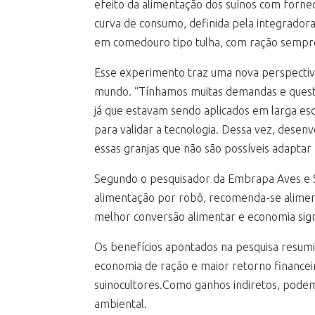
efeito da alimentação dos suínos com forn
curva de consumo, definida pela integrado
em comedouro tipo tulha, com ração sempre
Esse experimento traz uma nova perspectiva 
mundo. “Tínhamos muitas demandas e questi
já que estavam sendo aplicados em larga es
para validar a tecnologia. Dessa vez, dese
essas granjas que não são possíveis adaptar
Segundo o pesquisador da Embrapa Aves e Su
alimentação por robô, recomenda-se aliment
melhor conversão alimentar e economia signi
Os benefícios apontados na pesquisa resum
economia de ração e maior retorno financeir
suinocultores.Como ganhos indiretos, podem
ambiental.