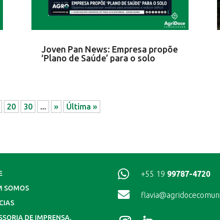
Joven Pan News: Empresa propõe
‘Plano de Saúde’ para o solo
20
30
...
»
Última »

+55 19
99787-4720
E
M SOMOS

flavia@agridocecomun
CIAS
SSORIA DE IMPRENSA,