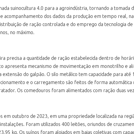
da suinocultura 4.0 para a agroindústria, tornando a tomada de
 e acompanhamento dos dados da produção em tempo real, na 
 distribuição de ração controlada e do emprego da tecnologia de
anos, no máximo.
a precisa a quantidade de ração estabelecida dentro de horár
ento apresenta mecanismo de movimentação em monotrilho e al
extensão do galpão. O silo metálico tem capacidade para até 
 acionamento e o carregamento são feitos de forma automática n
atador. Os comedouros foram alimentados com ração duas vezes
os em outubro de 2023, em uma propriedade localizada na regi
 instalações. Foram utilizados 400 leitões, oriundos de cruzam
,95 kg. Os suínos foram alojados em baias coletivas com capac