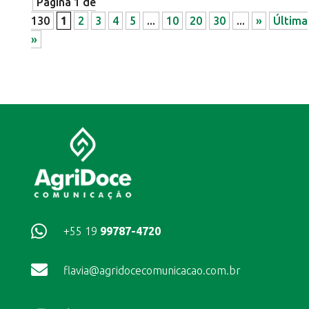
Página 1 de
130
1
2
3
4
5
...
10
20
30
...
»
Última
»

+55 19
99787-4720

flavia@agridocecomunicacao.com.br