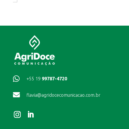

+55 19
99787-4720

flavia@agridocecomunicacao.com.br