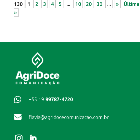
130
1
2
3
4
5
...
10
20
30
...
»
Última
»

+55 19
99787-4720

flavia@agridocecomunicacao.com.br