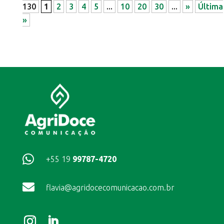
130
1
2
3
4
5
...
10
20
30
...
»
Última
»

+55 19
99787-4720

flavia@agridocecomunicacao.com.br