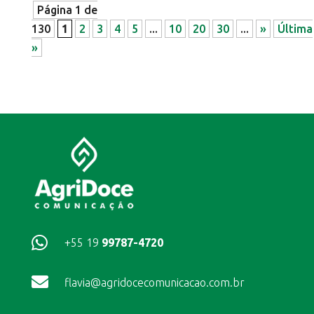
Página 1 de
130
1
2
3
4
5
...
10
20
30
...
»
Última
»

+55 19
99787-4720

flavia@agridocecomunicacao.com.br